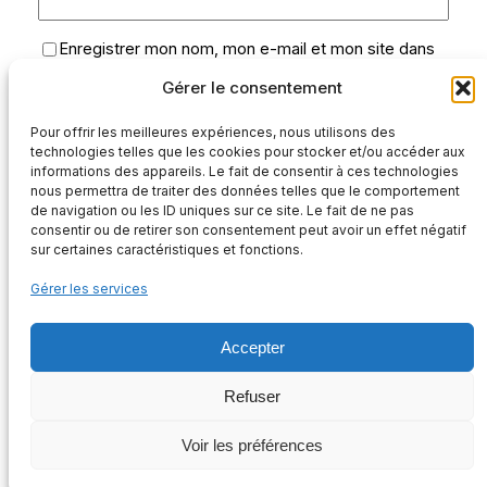
Enregistrer mon nom, mon e-mail et mon site dans
le navigateur pour mon prochain commentaire.
Gérer le consentement
Oui, ajoutez-moi à votre liste de diffusion.
Pour offrir les meilleures expériences, nous utilisons des
technologies telles que les cookies pour stocker et/ou accéder aux
informations des appareils. Le fait de consentir à ces technologies
nous permettra de traiter des données telles que le comportement
de navigation ou les ID uniques sur ce site. Le fait de ne pas
consentir ou de retirer son consentement peut avoir un effet négatif
sur certaines caractéristiques et fonctions.
Gérer les services
Accepter
ASSOCIATION INFORMATION ET SOUTIEN AUX DROITS DU PEUPLE
KANAK
Refuser
Instagram
Facebook
Twitter
Voir les préférences