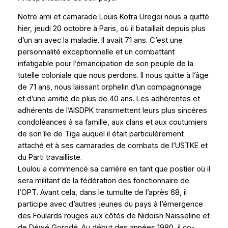
Notre ami et camarade Louis Kotra Uregei nous a quitté
hier, jeudi 20 octobre à Paris, où il bataillait depuis plus
d’un an avec la maladie. Il avait 71 ans. C’est une
personnalité exceptionnelle et un combattant
infatigable pour l’émancipation de son peuple de la
tutelle coloniale que nous perdons. Il nous quitte à l’âge
de 71 ans, nous laissant orphelin d’un compagnonage
et d’une amitié de plus de 40 ans. Les adhérentes et
adhérents de l’AISDPK transmettent leurs plus sincères
condoléances à sa famille, aux clans et aux coutumiers
de son île de Tiga auquel il était particulèrement
attaché et à ses camarades de combats de l’USTKE et
du Parti travailliste.
Loulou a commencé sa carrière en tant que postier où il
sera militant de la fédération des fonctionnaire de
l’OPT. Avant cela, dans le tumulte de l’après 68, il
participe avec d’autres jeunes du pays à l’émergence
des Foulards rouges aux côtés de Nidoish Naisseline et
de Déwé Gorodé. Au début des années 1980, il co-